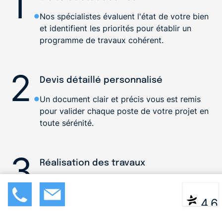
1
.
Nos spécialistes évaluent l'état de votre bien
et identifient les priorités pour établir un
programme de travaux cohérent.
2
.
Devis détaillé personnalisé
Un document clair et précis vous est remis
pour valider chaque poste de votre projet en
toute sérénité.
3
.
Réalisation des travaux
Nos équipes interviennent selon l'ordre
logique du chantier, des travaux
08 05 0
Devis
|
Contact
* ** **
4,6
préparatoires jusqu'aux dernières finitions.